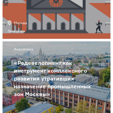
Москва
Завершен
Аналитика
«Редевелопмент как
инструмент комплексного
развития утративших
назначение промышленных
зон Москвы»