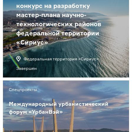
конкурс на разработку
мастер-плана научно-
технологических районов
федеральной территории
«Сириус»
Федеральная территория «Сириус»
Завершен
Спецпроекты
Международный урбанистический
форум «УрбанВэй»