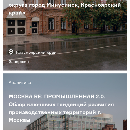
округа город Минусинск, Красноярский
край»
Красноярский край
Завершен
Аналитика
МОСКВА RE: ПРОМЫШЛЕННАЯ 2.0.
Обзор ключевых тенденций развития
производственных территорий г.
Москвы