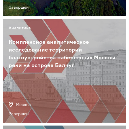
Завершен
Аналитика
Комплексное аналитическое
исследование территории
благоустройства набережных Москвы-
реки на острове Балчуг
Москва
Завершен