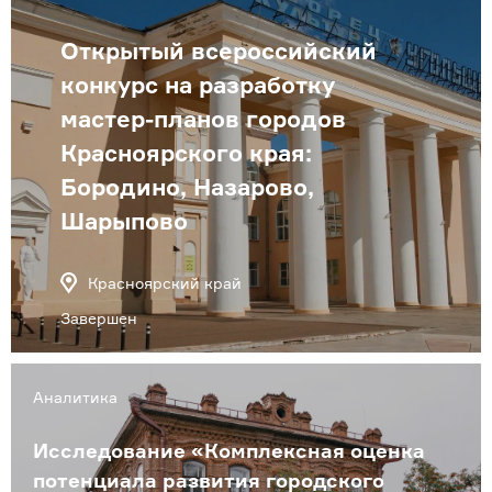
Открытый всероссийский
конкурс на разработку
мастер-планов городов
Красноярского края:
Бородино, Назарово,
Шарыпово
Красноярский край
Завершен
Аналитика
Исследование «Комплексная оценка
потенциала развития городского