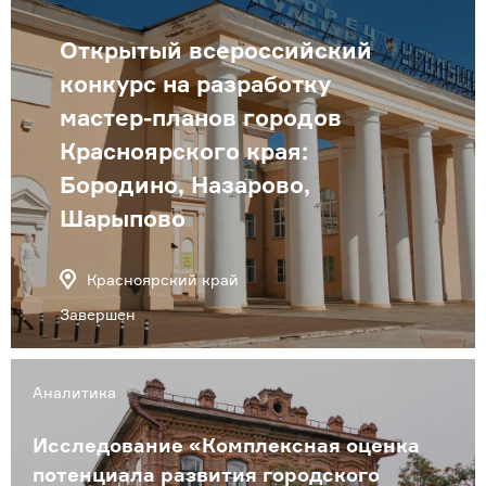
Открытый всероссийский
конкурс на разработку
мастер-планов городов
Красноярского края:
Бородино, Назарово,
Шарыпово
Красноярский край
Завершен
Аналитика
Исследование «Комплексная оценка
потенциала развития городского