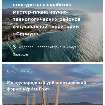
конкурс на разработку
мастер-плана научно-
технологических районов
федеральной территории
«Сириус»
Федеральная территория «Сириус»
Завершен
Спецпроекты
Международный урбанистический
форум «УрбанВэй»