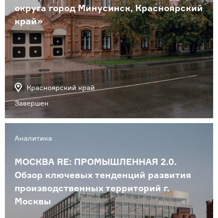
округа город Минусинск, Красноярский
край»
Красноярский край
Завершен
Аналитика
МОСКВА RE: ПРОМЫШЛЕННАЯ 2.0.
Обзор ключевых тенденций развития
производственных территорий г.
Москвы