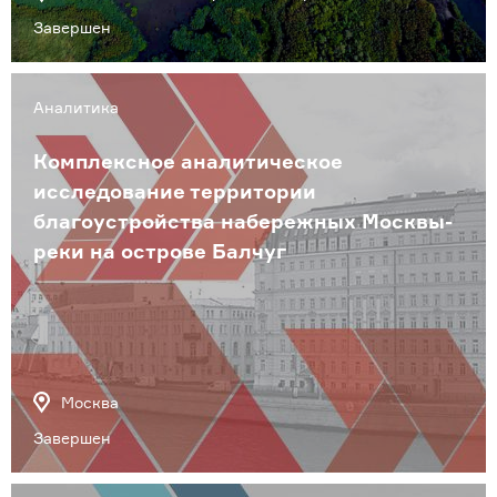
Завершен
Аналитика
Комплексное аналитическое
исследование территории
благоустройства набережных Москвы-
реки на острове Балчуг
Москва
Завершен