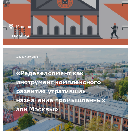
Москва
Завершен
Аналитика
«Редевелопмент как
инструмент комплексного
развития утративших
назначение промышленных
зон Москвы»