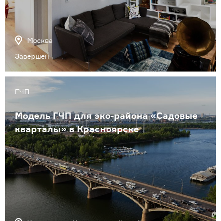
Москва
Завершен
ГЧП
Модель ГЧП для эко-района «Садовые
кварталы» в Красноярске