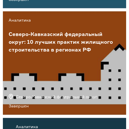
Аналитика
Северо-Кавказский федеральный
округ: 10 лучших практик жилищного
строительства в регионах РФ
Северо-Кавказский федеральный округ
Завершен
Аналитика