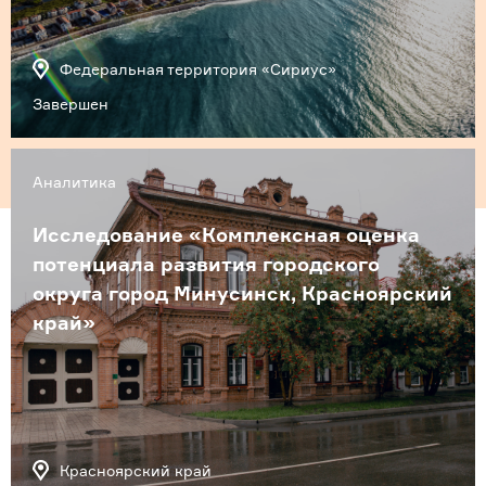
Федеральная территория «Сириус»
Завершен
Аналитика
Исследование «Комплексная оценка
потенциала развития городского
округа город Минусинск, Красноярский
край»
Красноярский край