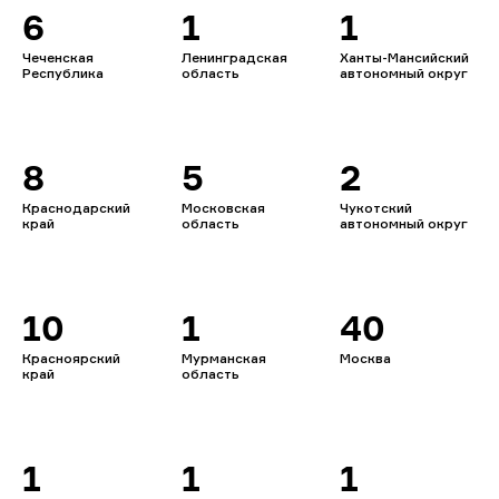
6
1
1
Чеченская
Ленинградская
Ханты-Мансийский
Республика
область
автономный округ
8
5
2
Краснодарский
Московская
Чукотский
край
область
автономный округ
10
1
40
Красноярский
Мурманская
Москва
край
область
1
1
1