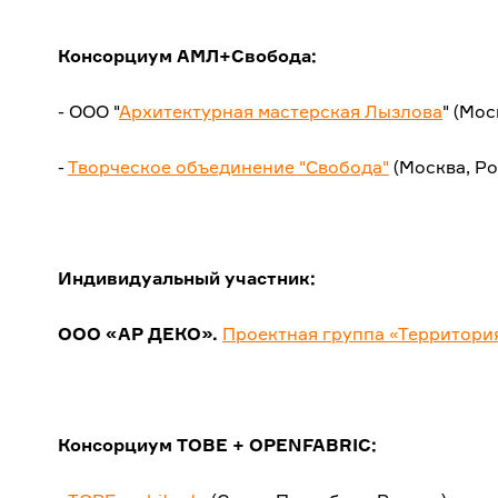
Консорциум АМЛ+Свобода:
- ООО "
Архитектурная мастерская Лызлова
" (Мос
-
Творческое объединение "Свобода"
(Москва, Ро
Индивидуальный участник:
ООО «АР ДЕКО».
Проектная группа «Территори
Консорциум TOBE + OPENFABRIC: