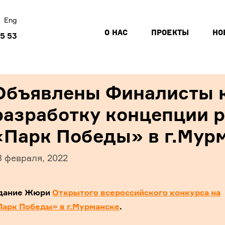
Eng
О НАС
ПРОЕКТЫ
НО
45 53
Объявлены Финалисты к
разработку концепции р
«Парк Победы» в г.Мур
8 февраля, 2022
седание Жюри
Открытого всероссийского конкурса на
Парк Победы» в г.Мурманске
.