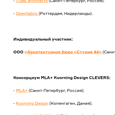
-
TOBE architects
(Санкт-Петербург, Россия);
-
Openfabric
(Роттердам, Нидерланды).
Индивидуальный участник:
ООО
«Архитектурное бюро «Студия 44»
(Санк
Консорциум MLA+ Kvorning Design CLEVERS:
-
MLA+
(Санкт-Петербург, Россия);
-
Kvorning Design
(Копенгаген, Дания);