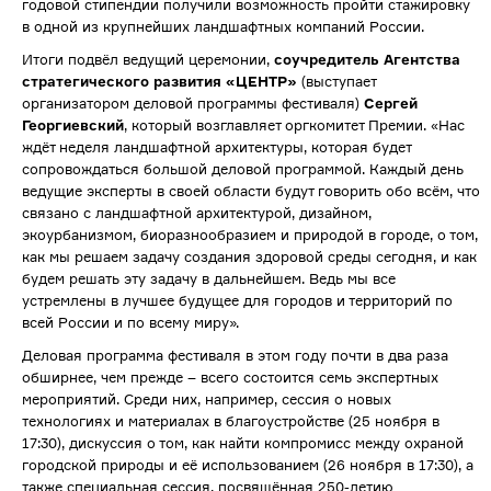
годовой стипендии получили возможность пройти стажировку
в одной из крупнейших ландшафтных компаний России.
Итоги подвёл ведущий церемонии,
соучредитель Агентства
стратегического развития «ЦЕНТР»
(выступает
организатором деловой программы фестиваля)
Сергей
Георгиевский
, который возглавляет оргкомитет Премии. «Нас
ждёт неделя ландшафтной архитектуры, которая будет
сопровождаться большой деловой программой. Каждый день
ведущие эксперты в своей области будут говорить обо всём, что
связано с ландшафтной архитектурой, дизайном,
экоурбанизмом, биоразнообразием и природой в городе, о том,
как мы решаем задачу создания здоровой среды сегодня, и как
будем решать эту задачу в дальнейшем. Ведь мы все
устремлены в лучшее будущее для городов и территорий по
всей России и по всему миру».
Деловая программа фестиваля в этом году почти в два раза
обширнее, чем прежде – всего состоится семь экспертных
мероприятий. Среди них, например, сессия о новых
технологиях и материалах в благоустройстве (25 ноября в
17:30), дискуссия о том, как найти компромисс между охраной
городской природы и её использованием (26 ноября в 17:30), а
также специальная сессия, посвящённая 250-летию