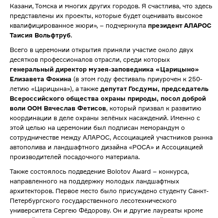
Казани, Томска и многих других городов. Я счастлива, что здесь
представлены их проекты, которые будет оценивать высокое
квалифицированное жюри», – подчеркнула
президент АЛАРОС
Таисия Вольфтруб
.
Всего в церемонии открытия приняли участие около двух
десятков профессионалов отрасли, среди которых
генеральный директор музея-заповедника «Царицыно»
Елизавета Фокина
(в этом году фестиваль приурочен к 250-
летию «Царицына»), а также
депутат Госдумы, председатель
Всероссийского общества охраны природы, посол доброй
воли ООН Вячеслав Фетисов
, который призвал к развитию
координации в деле охраны зелёных насаждений. Именно с
этой целью на церемонии был подписан меморандум о
сотрудничестве между АЛАРОС, Ассоциацией участников рынка
автополива и ландшафтного дизайна «РОСА» и Ассоциацией
производителей посадочного материала.
Также состоялось подведение Bolotov Award – конкурса,
направленного на поддержку молодых ландшафтных
архитекторов. Первое место было присуждено студенту Санкт-
Петербургского государственного лесотехнического
университета Сергею Фёдорову. Он и другие лауреаты кроме