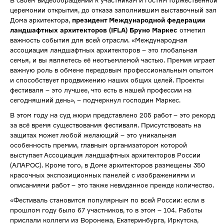
В своём видеообращении к участникам и гостям торжественной
церемонии открытия, до отказа заполнившим выставочный зал
Дома архитектора,
президент Международной федерации
ландшафтных архитекторов (
IFLA
) Бруно Маркес
отметил
важность события для всей отрасли. «Международная
ассоциация ландшафтных архитекторов – это глобальная
семья, и вы являетесь её неотъемлемой частью. Премия играет
важную роль в обмене передовым профессиональным опытом
и способствует продвижению наших общих целей. Проекты
фестиваля – это лучшее, что есть в нашей профессии на
сегодняшний день», – подчеркнул господин Маркес.
В этом году на суд жюри представлено 205 работ – это рекорд
за всё время существования фестиваля. Присутствовать на
защитах может любой желающий – это уникальная
особенность премии, главным организатором которой
выступает Ассоциация ландшафтных архитекторов России
(АЛАРОС). Кроме того, в Доме архитекторов размещены 350
красочных экспозиционных панелей с изображениями и
описаниями работ – это также невиданное прежде количество.
«Фестиваль становится популярным по всей России: если в
прошлом году было 67 участников, то в этом – 104. Работы
прислали коллеги из Воронежа, Екатеринбурга, Иркутска,