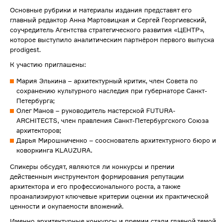
Основные рубрики и материалы издания представят его
главный редактор Анна Мартовицкая и Сергей Георгиевский,
соучредитель Агентства стратегического развития «ЦЕНТР»,
которое выступило аналитическим партнёром первого выпуска
prodigest.
К участию приглашены:
Мария Элькина – архитектурный критик, член Совета по
сохранению культурного наследия при губернаторе Санкт-
Петербурга;
Олег Манов – руководитель мастерской FUTURA-
ARCHITECTS, член правления Санкт-Петербургского Союза
архитекторов;
Дарья Мирошниченко – сооснователь архитектурного бюро и
коворкинга KLAUZURA.
Спикеры обсудят, являются ли конкурсы и премии
действенным инструментом формирования репутации
архитектора и его профессионального роста, а также
проанализируют ключевые критерии оценки их практической
ценности и окупаемости вложений.
Именно архитектурные конкурсы и премии стали главной темой