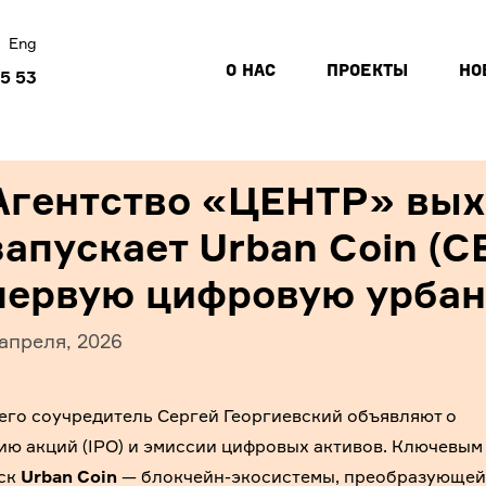
Eng
О НАС
ПРОЕКТЫ
НО
45 53
Агентство «ЦЕНТР» выхо
запускает Urban Coin (
первую цифровую урбан
 апреля, 2026
его соучредитель Сергей Георгиевский объявляют о
ю акций (IPO) и эмиссии цифровых активов. Ключевым
уск
Urban Coin
— блокчейн-экосистемы, преобразующей