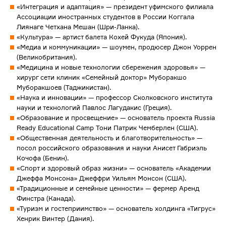
«Интеграция и адаптация» — президент уфимского филиала
Ассоциации иностранных студентов в России Коггала
Лиянаге Четхана Мешан (Шри-Ланка).
«Культура» — артист балета Кохей Фукуда (Япония).
«Медиа и коммуникации» — шоумен, продюсер Джон Уоррен
(Великобритания).
«Медицина и новые технологии сбережения здоровья» —
хирург сети клиник «Семейный доктор» Муборакшо
Муборакшоев (Таджикистан).
«Наука и инновации» — профессор Сколковского института
науки и технологий Павлос Лагудакис (Греция).
«Образование и просвещение» — основатель проекта Russia
Ready Educational Camp Тони Патрик Чемберлен (США).
«Общественная деятельность и благотворительность» —
посол российского образования и науки Анисет Габриэль
Кочофа (Бенин).
«Спорт и здоровый образ жизни» — основатель «Академии
Джеффа Монсона» Джеффри Уильям Монсон (США).
«Традиционные и семейные ценности» — фермер Аренд
Финстра (Канада).
«Туризм и гостеприимство» — основатель холдинга «Тигрус»
Хенрик Винтер (Дания).