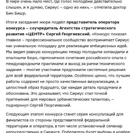
В мире очень мало мест, где голос молодёжи действительно
слышен, и я думаю, Сириус – одно из них», – отметила доктор
Бин Бишр.
Итоги заседания жюри подвёл
представитель оператора
конкурса – соучредитель Агентства стратегического
развития «ЦЕНТР» Сергей Георгиевский.
«Конкурс показал
главное – профессиональное сообщество воспринимает Сириус
как уникальную площадку для реализации амбициозных идей.
Мы видим равную конкуренцию между молодыми командами и
опытными бюро, гармоничное сочетание российского опыта с
международными практиками и выход за рамки технического
задания – многие участники предложили системные решения
для всей федеральной территории. Особенно ценно, что лучшие
работы содержат не просто качественные визуализации, а
целостный образ будущего, где каждая деталь продумана и
обоснована. Это доказывает, что Сириус стал точкой
притяжения для мировых урбанистических талантов», –
подчеркнул Сергей Георгиевский.
Следующим этапом конкурса станет серия консультаций для
финалистов со стороны представителей федеральной
территории и оператора, в том числе установочный семинар
непосредственно в Сириусе. Победитель будет выбран в ноябре