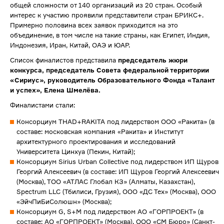
общей сложности от 140 организаций из 20 стран. Особый
интерес к участию проявили представители стран БРИКС+.
Примерно половина всех заявок приходится на это
объединение, в том числе на такие страны, как Египет, Индия,
Индонезия, Иран, Китай, ОАЭ и ЮАР.
Список финалистов представила
председатель жюри
конкурса, председатель Совета федеральной территории
«Сириус», руководитель Образовательного Фонда «Талант
и успех», Елена Шмелёва.
Финалистами стали:
Консорциум THAD+RAKITA под лидерством ООО «Ракита» (в
составе: московская компания «Ракита» и Институт
архитектурного проектирования и исследований
Университета Цинхуа (Пекин, Китай);
Консорциум Sirius Urban Collective под лидерством ИП Щуров
Георгий Алексеевич (в составе: ИП Щуров Георгий Алексеевич
(Москва), ТОО «АТЛАС Глобал КЗ» (Алматы, Казахстан),
Spectrum LLC (Тбилиси, Грузия), ООО «ДС Тех» (Москва), ООО
«ЭйчПиБиСолюшн» (Москва);
Консорциум G, S+M под лидерством АО «ГОРПРОЕКТ» (в
составе: АО «ГОРПРОЕКТ» (Москва), ООО «СМ Бюро» (Санкт-