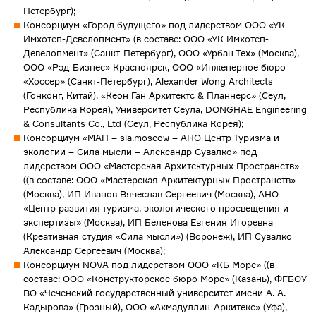
Петербург);
Консорциум «Город будущего» под лидерством ООО «УК
Имхотеп-Девелопмент» (в составе: ООО «УК Имхотеп-
Девелопмент» (Санкт-Петербург), ООО «Урбан Тех» (Москва),
ООО «Рэд-Бизнес» Красноярск, ООО «Инженерное бюро
«Хоссер» (Санкт-Петербург), Alexander Wong Architects
(Гонконг, Китай), «Кеон Ган Архитектс & Планнерс» (Сеул,
Республика Корея), Университет Сеула, DONGHAE Engineering
& Consultants Co., Ltd (Сеул, Республика Корея);
Консорциум «МАП – sla.moscow – АНО Центр Туризма и
экологии – Сила мысли – Александр Сувалко» под
лидерством ООО «Мастерская Архитектурных Пространств»
((в составе: ООО «Мастерская Архитектурных Пространств»
(Москва), ИП Иванов Вячеслав Сергеевич (Москва), АНО
«Центр развития туризма, экологического просвещения и
экспертизы» (Москва), ИП Беленова Евгения Игоревна
(Креативная студия «Сила мысли») (Воронеж), ИП Сувалко
Александр Сергеевич (Москва);
Консорциум NOVA под лидерством ООО «КБ Море» ((в
составе: ООО «Конструкторское бюро Море» (Казань), ФГБОУ
ВО «Чеченский государственный университет имени А. А.
Кадырова» (Грозный), ООО «Ахмадуллин-Аркитекс» (Уфа),