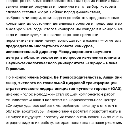
градостроительных специальностях. Палитра их мнений дала
замечательный результат и повлияла на тот выбор, который
сделало сегодня жюри. Сейчас перед финалистами,
выбранными жюри, стоит задача доработать представленные
концепции до состояния детальных проектов и представить их
в ноябре 2025 года. Итогов конкурса мы ожидаем в конце 2025
года и планируем, что в самое короткое время эти
перспективные идеи начнут воплощаться в жизнь» — отметила
председатель Экспертного совета конкурса,
исполнительный директор Международного научного
центра в области экологии и вопросов изменения климата
Научно-технологического университета «Сириус» Елена
Гершелис.
По мнению
члена Жюри, Её Превосходительства, Аиши Бин
Бишр, эксперта по глобальной цифровой трансформации,
стратегического лидера инициатив «умного города» (ОАЭ)
,
именно «голос молодёжи» стал общим компонентом работ
финалистов: «Нашим коллегам из Образовательного центра
«Сириус» удалось собрать молодёжную команду с опытом в
области архитектуры. Именно таким ребятам предстоит жить в
Сириусе в будущем, поэтому их голос очень важен. Было очень
отрадно видеть их работу, которая повлияла на наше решение.