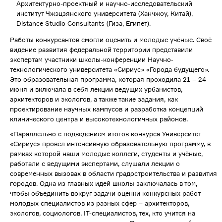
Архитектурно-проектный и научно-исследовательский
институт Чжэцзянского университета (Ханчжоу, Китай),
Distance Studio Consultants (Гиза, Египет).
Работы конкурсантов смогли оценить и молодые учёные. Своё
видение развития федеральной территории представили
экспертам участники школы-конференции Научно-
технологического университета «Сириус» «Города будущего».
Это образовательная программа, которая проходила 21 – 24
июня и включала в себя лекции ведущих урбанистов,
архитекторов и экологов, а также такие задания, как
проектирование научных кампусов и разработка концепций
клинического центра и высокотехнологичных районов.
«Параллельно с подведением итогов конкурса Университет
«Сириус» провёл интенсивную образовательную программу, в
рамках которой наши молодые коллеги, студенты и учёные,
работали с ведущими экспертами, слушали лекции о
современных вызовах в области градостроительства и развития
городов. Одна из главных идей школы заключалась в том,
чтобы объединить вокруг задачи оценки конкурсных работ
молодых специалистов из разных сфер – архитекторов,
экологов, социологов, IT-специалистов, тех, кто учится на