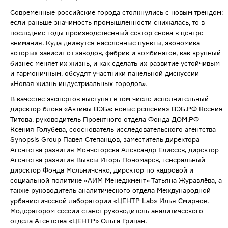
Современные российские города столкнулись с новым трендом:
если раньше значимость промышленности снижалась, то в
последние годы производственный сектор снова в центре
внимания. Куда движутся населённые пункты, экономика
которых зависит от заводов, фабрик и комбинатов, как крупный
бизнес меняет их жизнь, и как сделать их развитие устойчивым
и гармоничным, обсудят участники панельной дискуссии
«Новая жизнь индустриальных городов».
В качестве экспертов выступят в том числе исполнительный
директор блока «Активы ВЭБа: новые решения» ВЭБ.РФ Ксения
Титова, руководитель Проектного отдела Фонда ДОМ.РФ
Ксения Голубева, сооснователь исследовательского агентства
Synopsis Group Павел Степанцов, заместитель директора
Агентства развития Мончегорска Александр Елисеев, директор
Агентства развития Выксы Игорь Пономарёв, генеральный
директор Фонда Мельниченко, директор по кадровой и
социальной политике «АИМ Менеджмент» Татьяна Журавлёва, а
также руководитель аналитического отдела Международной
урбанистической лаборатории «ЦЕНТР Lab» Илья Смирнов.
Модератором сессии станет руководитель аналитического
отдела Агентства «ЦЕНТР» Ольга Грицан.