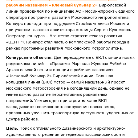
рабочим названием «Кленовый бульвар 2»
Бирюлёвской
линии проводился по инициативе АО «Мосинжпроект», единого
оператора программы развития Московского метрополитена.
Конкурс проходит при поддержке Стройкомплекса Москвы и
при участии главного архитектора столицы Сергея Кузнецова.
Оператор конкурса – Агентство стратегического развития
«ЦЕНТР». Конкурс стал частью комплексной работы города в
рамках программы развития Московского метрополитена.
Конкурсные объекты.
Две пересадочные с БКЛ станции новых
радиальных линий — «Проспект Маршала Жукова» Рублёво-
Архангельской ветки и станции с рабочим названием
«Кленовый бульвар 2» Бирюлёвской линии. Большая
кольцевая линия (БКЛ) метро — самый масштабный проект
московского метростроения на сегодняшний день, однако не
менее важно развитие перспективных радиальных
направлений. Уже сегодня при строительстве БКЛ
закладывается возможность сооружения новых веток,
призванных улучшить транспортную доступность удаленных от
центра районов.
Цель.
Поиск оптимального дизайнерского и архитектурно-
художественного решения интерьеров пассажирских зон и