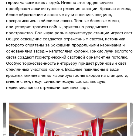
героизма советских людей. Именно этот орден служит
прообразом архитектурного решения станции. Красная звезда,
белое обрамление и золотые лучи сплелись воедино,
превратившись в обелиски славы. Темные боковые стены,
олицетворяя трагизм войны, зрительно раздвигают
пространство. Большую роль в архитектуре станции играет свет.
Общее освещение создается отраженным светом, источники
которого спрятаны за боковыми продольными карнизами и
основаниями звезд – капителями колонн. Тонкие лучи золотого
света создают геометрический световой орнамент на потолке.
Особую торжественность интерьеру придает рубиновый свет
стеклянных участков колонн. Входные павильоны в виде
красных клиньев четко маркируют зоны входов на станцию и,
вместе с тем, несут символическую составляющую,
перекликаясь со стрелками военных карт.