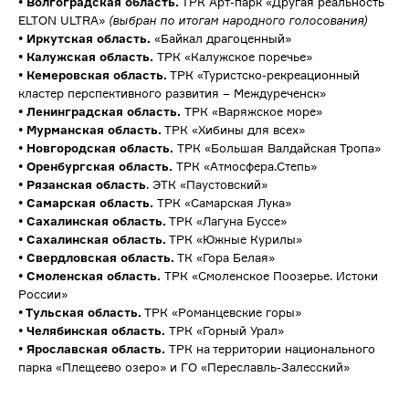
• Волгоградская область.
ТРК Арт-парк «Другая реальность
ELTON ULTRA»
(выбран по итогам народного голосования)
• Иркутская область.
«Байкал драгоценный»
• Калужская область.
ТРК «Калужское поречье»
• Кемеровская область.
ТРК «Туристско-рекреационный
кластер перспективного развития – Междуреченск»
• Ленинградская область.
ТРК «Варяжское море»
• Мурманская область.
ТРК «Хибины для всех»
• Новгородская область.
ТРК «Большая Валдайская Тропа»
• Оренбургская область.
ТРК «Атмосфера.Степь»
• Рязанская область
. ЭТК «Паустовский»
• Самарская область.
ТРК «Самарская Лука»
• Сахалинская область.
ТРК «Лагуна Буссе»
• Сахалинская область.
ТРК «Южные Курилы»
• Свердловская область.
ТК «Гора Белая»
• Смоленская область.
ТРК «Смоленское Поозерье. Истоки
России»
• Тульская область.
ТРК «Романцевские горы»
• Челябинская область.
ТРК «Горный Урал»
• Ярославская область.
ТРК на территории национального
парка «Плещеево озеро» и ГО «Переславль-Залесский»