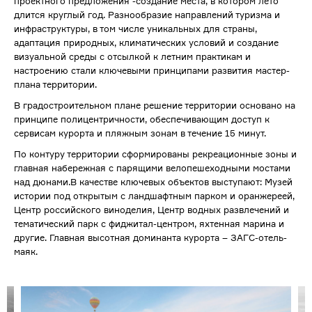
проектного предложения -создание места, в котором лето
длится круглый год. Разнообразие направлений туризма и
инфраструктуры, в том числе уникальных для страны,
адаптация природных, климатических условий и создание
визуальной среды с отсылкой к летним практикам и
настроению стали ключевыми принципами развития мастер-
плана территории.
В градостроительном плане решение территории основано на
принципе полицентричности, обеспечивающим доступ к
сервисам курорта и пляжным зонам в течение 15 минут.
По контуру территории сформированы рекреационные зоны и
главная набережная с парящими велопешеходными мостами
над дюнами.В качестве ключевых объектов выступают: Музей
истории под открытым с ландшафтным парком и оранжереей,
Центр российского виноделия, Центр водных развлечений и
тематический парк с фиджитал-центром, яхтенная марина и
другие. Главная высотная доминанта курорта – ЗАГС-отель-
маяк.