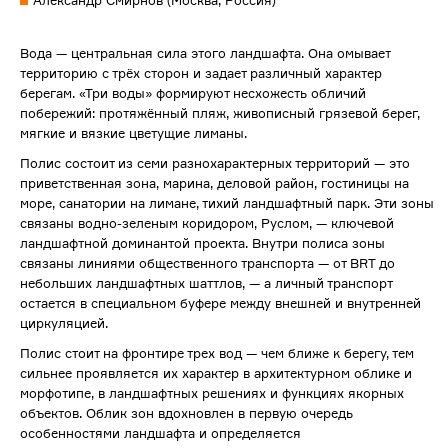
Александр Смирнов (Москва, Россия)
Вода — центральная сила этого ландшафта. Она омывает
территорию с трёх сторон и задает различный характер
берегам. «Три воды» формируют несхожесть обличий
побережий: протяжённый пляж, живописный грязевой берег,
мягкие и вязкие цветущие лиманы.
Полис состоит из семи разнохарактерных территорий — это
приветственная зона, марина, деловой район, гостиницы на
море, санатории на лимане, тихий ландшафтный парĸ. Эти зоны
связаны водно-зеленым коридором, Руслом, — ключевой
ландшафтной доминантой проеĸта. Внутри полиса зоны
связаны линиями общественного транспорта — от BRT до
небольших ландшафтных шаттлов, — а личный транспорт
остается в специальном буфере между внешней и внутренней
циркуляцией.
Полис стоит на фронтире трех вод — чем ближе ĸ берегу, тем
сильнее проявляется их характер в архитектурном облике и
морфотипе, в ландшафтных решениях и функциях якорных
объектов. Облик зон вдохновлен в первую очередь
особенностями ландшафта и определяется