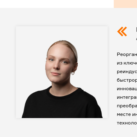
Реорган
из ключ
реиндус
быстрор
инновац
интегра
преобра
месте и
техноло