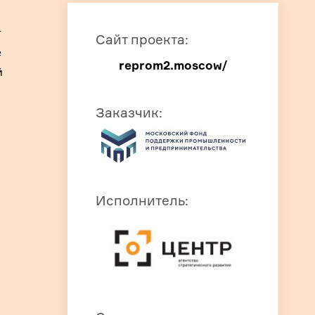
т
Сайт проекта
:
е
reprom2.moscow/
й
Заказчик
:
Исполнитель
: