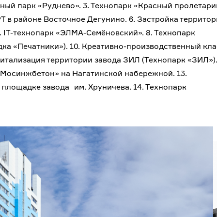
ный парк «Руднево». 3. Технопарк «Красный пролетарий
Т в районе Восточное Дегунино. 6. Застройка террито
. IT-технопарк «ЭЛМА-Семёновский». 8. Технопарк
дка «Печатники»). 10. Креативно-производственный кл
витализация территории завода ЗИЛ (Технопарк «ЗИЛ»).
«Мосинжбетон» на Нагатинской набережной. 13.
площадке завода им. Хруничева. 14. Технопарк