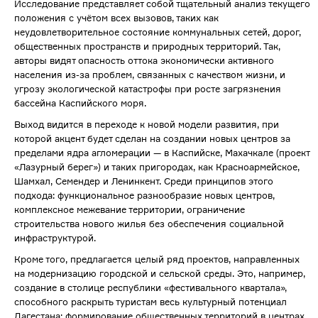
Исследование представляет собой тщательный анализ текущего
положения с учётом всех вызовов, таких как
неудовлетворительное состояние коммунальных сетей, дорог,
общественных пространств и природных территорий. Так,
авторы видят опасность оттока экономически активного
населения из-за проблем, связанных с качеством жизни, и
угрозу экологической катастрофы при росте загрязнения
бассейна Каспийского моря.
Выход видится в переходе к новой модели развития, при
которой акцент будет сделан на создании новых центров за
пределами ядра агломерации — в Каспийске, Махачкале (проект
«Лазурный берег») и таких пригородах, как Красноармейское,
Шамхал, Семендер и Ленинкент. Среди принципов этого
подхода: функциональное разнообразие новых центров,
комплексное межевание территории, ограничение
строительства нового жилья без обеспечения социальной
инфраструктурой.
Кроме того, предлагается целый ряд проектов, направленных
на модернизацию городской и сельской среды. Это, например,
создание в столице республики «фестивального квартала»,
способного раскрыть туристам весь культурный потенциал
Дагестана; формирование общественных территорий в центрах