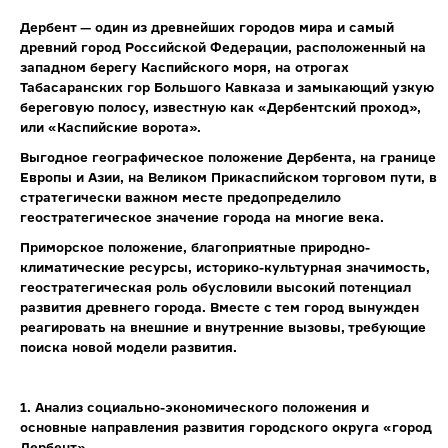
Дербент — один из древнейших городов мира и самый
древний город Российской Федерации, расположенный на
западном берегу Каспийского моря, на отрогах
Табасаранских гор Большого Кавказа и замыкающий узкую
береговую полосу, известную как «Дербентский проход»,
или «Каспийские ворота».
Выгодное географическое положение Дербента, на границе
Европы и Азии, на Великом Прикаспийском торговом пути, в
стратегически важном месте предопределило
геостратегическое значение города на многие века.
Приморское положение, благоприятные природно-
климатические ресурсы, историко-культурная значимость,
геостратегическая роль обусловили высокий потенциал
развития древнего города. Вместе с тем город вынужден
реагировать на внешние и внутренние вызовы, требующие
поиска новой модели развития.
1.
Анализ социально-экономического положения и
основные направления развития городского округа «город
Дербент»