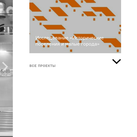
Исследование «Исторические
поселения и малые города»
Все проекты