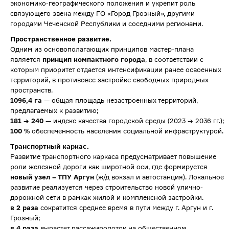
экономико-географического положения и укрепит роль
связующего звена между ГО «Город Грозный», другими
городами Чеченской Республики и соседними регионами.
Пространственное развитие.
Одним из основополагающих принципов мастер-плана
является
принцип компактного города
, в соответствии с
которым приоритет отдается интенсификации ранее освоенных
территорий, в противовес застройке свободных природных
пространств.
1096,4 га
— общая площадь незастроенных территорий,
предлагаемых к развитию;
181 → 240
— индекс качества городской среды (2023 → 2036 гг.);
100 %
обеспеченность населения социальной инфраструктурой.
Транспортный каркас.
Развитие транспортного каркаса предусматривает повышение
роли железной дороги как широтной оси, где формируется
новый узел – ТПУ Аргун
(ж/д вокзал и автостанция). Локальное
развитие реализуется через строительство новой улично-
дорожной сети в рамках жилой и комплексной застройки.
в 2 раза
сократится среднее время в пути между г. Аргун и г.
Грозный;
в 4 раза
вырастет пассажиропоток на общественном