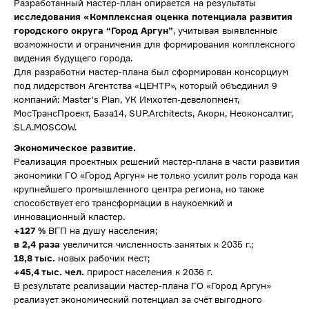
Разработанный мастер-план опирается на результаты
исследования «Комплексная оценка потенциала развития
городского округа “Город Аргун”
, учитывая выявленные
возможности и ограничения для формирования комплексного
видения будущего города.
Для разработки мастер-плана был сформирован консорциум
под лидерством Агентства «ЦЕНТР», который объединил 9
компаний: Master's Plan, УК Имхотеп-девелопмент,
МосТрансПроект, База14, SUP.Architects, Акорн, Неоконсалтиг,
SLA.MOSCOW.
Экономическое развитие.
Реализация проектных решений мастер-плана в части развития
экономики ГО «Город Аргун» не только усилит роль города как
крупнейшего промышленного центра региона, но также
способствует его трансформации в наукоемкий и
инновационный кластер.
+127 %
ВГП на душу населения;
в 2,4 раза
увеличится численность занятых к 2035 г.;
18,8 тыс.
новых рабочих мест;
+45,4 тыс. чел.
прирост населения к 2036 г.
В результате реализации мастер-плана ГО «Город Аргун»
реализует экономический потенциал за счёт выгодного