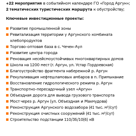
+22 мероприятия
в событийном календаре ГО «Город Аргун»;
2 тематических туристических маршрута
к обустройству;
Ключевые инвестиционные проекты:
Развитие промышленной зоны
Ревитализация территории у Аргунского комбината
хлебопродуктов
Торгово-оптовая база в с. Чечен-Аул
Развитие центра города
Реновация несейсмоустойчивых многоквартирных домов
Школа на 1200 мест (г. Аргун, ул. Устар Гордоевская)
Благоустройство фрагмента набережной р. Аргун
Рекультивация нефтешламовых амбаров в п. Примыкание
Восстановление гидрологического режима р. Аргун
Транспортно-пересадочный узел «Аргун»
Объездная дорога для вывода грузового транспорта
Мост через р. Аргун (ул. Объездная и Махмудова)
Реконструкция Аргунского водозабора (41 тыс. м³/сут)
Реконструкция очистных сооружений (41 тыс. м³/сут)
Строительство подстанции 110/35/10(6) кВ